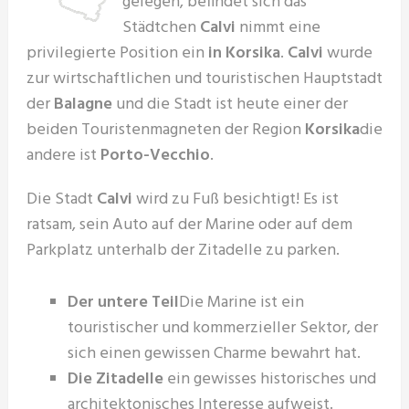
gelegen, befindet sich das
Städtchen
Calvi
nimmt eine
privilegierte Position ein
in Korsika
.
Calvi
wurde
zur wirtschaftlichen und touristischen Hauptstadt
der
Balagne
und die Stadt ist heute einer der
beiden Touristenmagneten der Region
Korsika
die
andere ist
Porto-Vecchio
.
Die Stadt
Calvi
wird zu Fuß besichtigt! Es ist
ratsam, sein Auto auf der Marine oder auf dem
Parkplatz unterhalb der Zitadelle zu parken.
Der untere Teil
Die Marine ist ein
touristischer und kommerzieller Sektor, der
sich einen gewissen Charme bewahrt hat.
Die Zitadelle
ein gewisses historisches und
architektonisches Interesse aufweist.