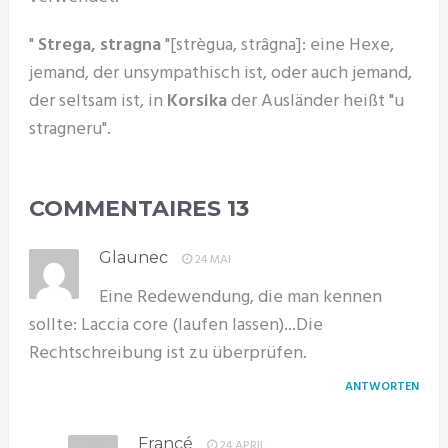
"
Strega, stragna
"[strègua, strâgna]: eine Hexe,
jemand, der unsympathisch ist, oder auch jemand,
der seltsam ist, in
Korsika
der Ausländer heißt "u
stragneru".
COMMENTAIRES
13
Glaunec
24 MAI
Eine Redewendung, die man kennen
sollte: Laccia core (laufen lassen)...Die
Rechtschreibung ist zu überprüfen.
ANTWORTEN
Francé
24 APRIL