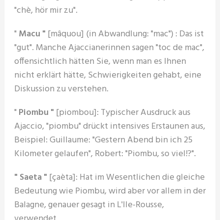
"chè, hör mir zu".
"
Macu "
[mâquou] (in Abwandlung: "mac") : Das ist
"gut". Manche Ajaccianerinnen sagen "toc de mac",
offensichtlich hätten Sie, wenn man es Ihnen
nicht erklärt hätte, Schwierigkeiten gehabt, eine
Diskussion zu verstehen.
"
Piombu "
[piombou]: Typischer Ausdruck aus
Ajaccio, "piombu" drückt intensives Erstaunen aus,
Beispiel: Guillaume: "Gestern Abend bin ich 25
Kilometer gelaufen", Robert: "Piombu, so viel!?".
" Saeta "
[çaèta]: Hat im Wesentlichen die gleiche
Bedeutung wie Piombu, wird aber vor allem in der
Balagne, genauer gesagt in L'Ile-Rousse,
verwendet.