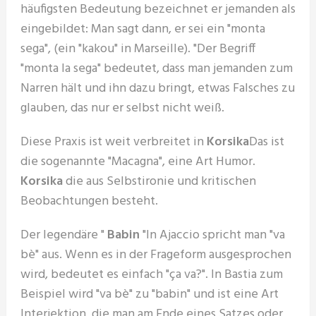
häufigsten Bedeutung bezeichnet er jemanden als
eingebildet: Man sagt dann, er sei ein "monta
sega", (ein "kakou" in Marseille). "Der Begriff
"monta la sega" bedeutet, dass man jemanden zum
Narren hält und ihn dazu bringt, etwas Falsches zu
glauben, das nur er selbst nicht weiß.
Diese Praxis ist weit verbreitet in
Korsika
Das ist
die sogenannte "Macagna", eine Art Humor.
Korsika
die aus Selbstironie und kritischen
Beobachtungen besteht.
Der legendäre "
Babin
"In Ajaccio spricht man "va
bè" aus. Wenn es in der Frageform ausgesprochen
wird, bedeutet es einfach "ça va?". In Bastia zum
Beispiel wird "va bè" zu "babin" und ist eine Art
Interjektion, die man am Ende eines Satzes oder