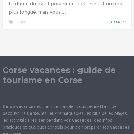
La durée du trajet pour venir en Corse est un peu
plus longue, mais vous …
GUIDE
READ MORE
Corse vacances : guide de
tourisme en Corse
Corse vacances
est un site complet vous permettant de
découvrir la
Corse,
les lieux remarquables, les plus belles plages,
les activités à réaliser pendant vos
vacances,
des infos
pratiques et quelques conseils pour bien préparer ses
vacances