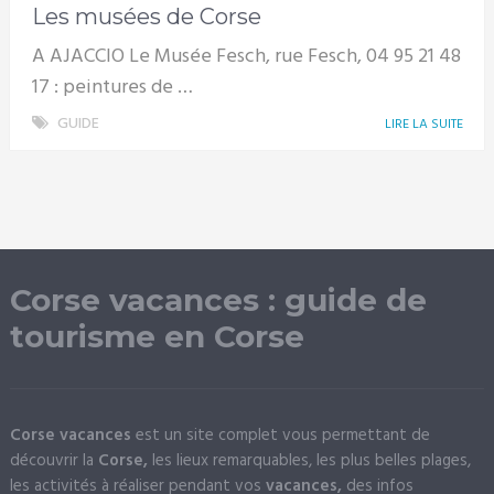
Les musées de Corse
A AJACCIO Le Musée Fesch, rue Fesch, 04 95 21 48
17 : peintures de …
GUIDE
LIRE LA SUITE
Corse vacances : guide de
tourisme en Corse
Corse vacances
est un site complet vous permettant de
découvrir la
Corse,
les lieux remarquables, les plus belles plages,
les activités à réaliser pendant vos
vacances,
des infos