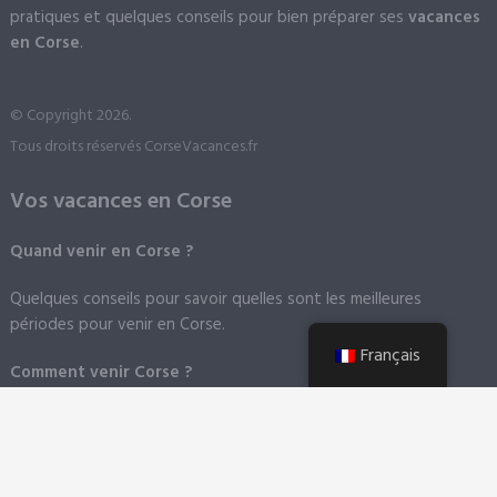
pratiques et quelques conseils pour bien préparer ses
vacances
en Corse
.
© Copyright 2026.
Tous droits réservés CorseVacances.fr
Vos vacances en Corse
Quand venir en Corse ?
Quelques conseils pour savoir quelles sont les meilleures
périodes pour venir en Corse.
Français
Comment venir Corse ?
En avion
: La Corse à la chance de posséder quatre aéroports
dans les quatre coins de la Corse.
En bateau
: La Corse compte six grands ports. Vous trouverez
des informations dans les différentes villes présentées sur ce