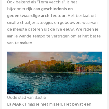
Ook bekend als "Terra vecchia", is het
bijzonder
rijk aan geschiedenis en
gedenkwaardige architectuur
. Het bestaat uit
smalle straatjes, steegjes en gebouwen, waarvan
de meeste dateren uit de 18e eeuw. We raden je
aan je wandeltempo te vertragen om er het beste
van te maken.
Oude stad van Bastia
La
MARKT
mag je niet missen. Het bevat een