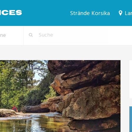
Strände Korsika
Lan
one