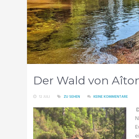
Der Wald von Aîto
12 JULI
ZU SEHEN
KEINE KOMMENTARE
N
E
e