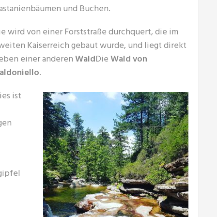
astanienbäumen und Buchen.
ie wird von einer Forststraße durchquert, die im
weiten Kaiserreich gebaut wurde, und liegt direkt
eben einer anderen
Wald
Die
Wald von
aldoniello
.
ies ist
igen
gipfel