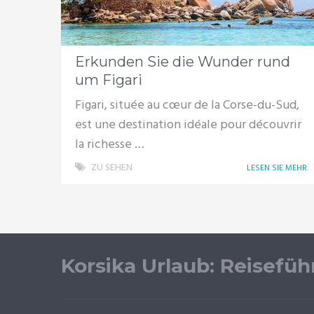
Erkunden Sie die Wunder rund
um Figari
Figari, située au cœur de la Corse-du-Sud,
est une destination idéale pour découvrir
la richesse …
ZU SEHEN
LESEN SIE MEHR
Korsika Urlaub: Reisefüh