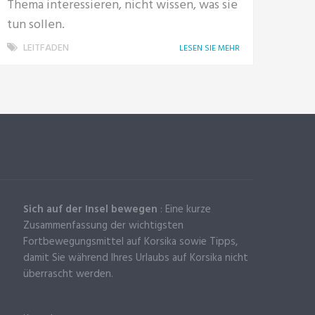
Thema interessieren, nicht wissen, was sie
tun sollen.
LEITFADEN
LESEN SIE MEHR
Sich auf der Insel bewegen
: Eine kurze
Zusammenfassung der wichtigsten
Fortbewegungsmittel auf Korsika sowie Tipps,
damit Sie während Ihres Urlaubs auf Korsika nicht
überrascht werden.