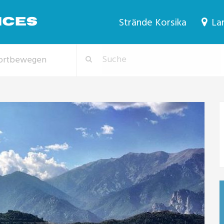
Strände Korsika
Lan
 fortbewegen