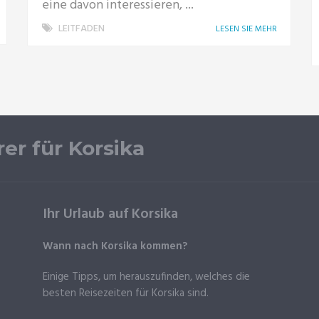
eine davon interessieren, ...
LEITFADEN
LESEN SIE MEHR
rer für Korsika
Ihr Urlaub auf Korsika
Wann nach Korsika kommen?
Einige Tipps, um herauszufinden, welches die
besten Reisezeiten für Korsika sind.