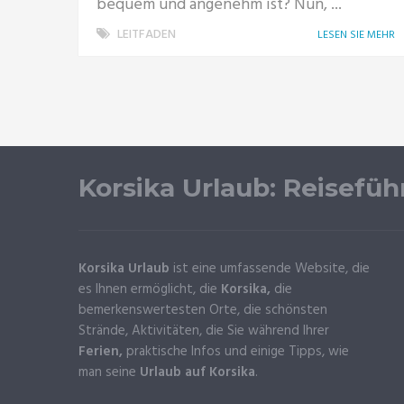
bequem und angenehm ist? Nun, ...
LEITFADEN
LESEN SIE MEHR
Korsika Urlaub: Reisefüh
Korsika Urlaub
ist eine umfassende Website, die
es Ihnen ermöglicht, die
Korsika,
die
bemerkenswertesten Orte, die schönsten
Strände, Aktivitäten, die Sie während Ihrer
Ferien,
praktische Infos und einige Tipps, wie
man seine
Urlaub auf Korsika
.