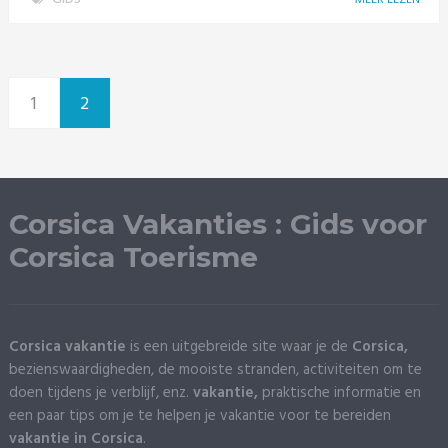
1
2
Corsica Vakanties : Gids voor
Corsica Toerisme
Corsica vakantie
is een uitgebreide site waar je de
Corsica,
bezienswaardigheden, de mooiste stranden, activiteiten om te
doen tijdens je verblijf, enz.
vakantie,
praktische informatie en
een paar tips om je te helpen je vakantie voor te bereiden
vakantie in Corsica
.