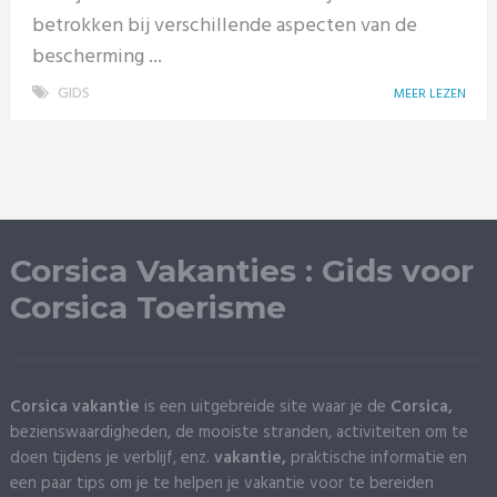
betrokken bij verschillende aspecten van de
bescherming ...
GIDS
MEER LEZEN
Corsica Vakanties : Gids voor
Corsica Toerisme
Corsica vakantie
is een uitgebreide site waar je de
Corsica,
bezienswaardigheden, de mooiste stranden, activiteiten om te
doen tijdens je verblijf, enz.
vakantie,
praktische informatie en
een paar tips om je te helpen je vakantie voor te bereiden