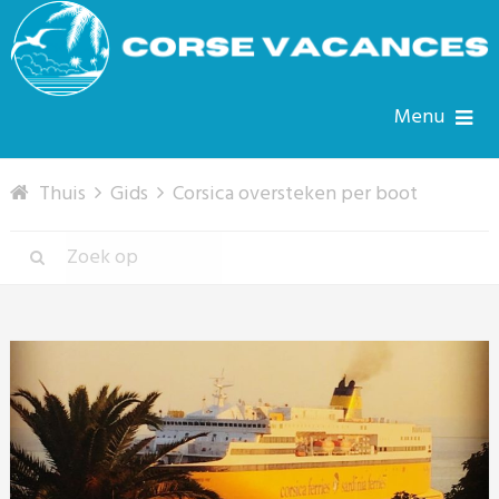
Menu
Thuis
Gids
Corsica oversteken per boot