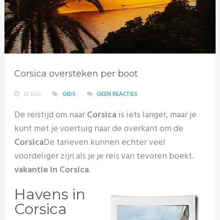
Corsica oversteken per boot
12 JULI
GIDS
GEEN REACTIES
De reistijd om naar
Corsica
is iets langer, maar je
kunt met je voertuig naar de overkant om de
Corsica
De tarieven kunnen echter veel
voordeliger zijn als je je reis van tevoren boekt.
vakantie in Corsica
.
Havens in
Corsica