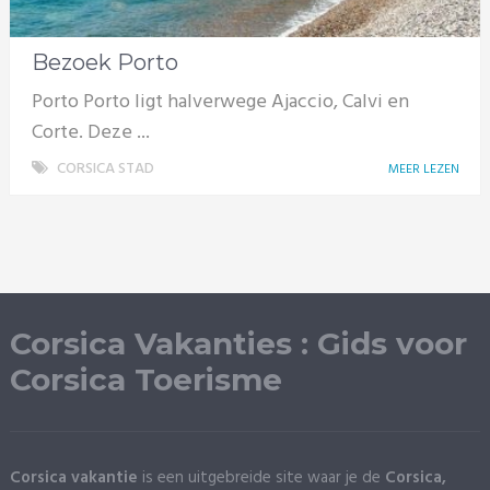
Bezoek Porto
Porto Porto ligt halverwege Ajaccio, Calvi en
Corte. Deze ...
CORSICA STAD
MEER LEZEN
Corsica Vakanties : Gids voor
Corsica Toerisme
Corsica vakantie
is een uitgebreide site waar je de
Corsica,