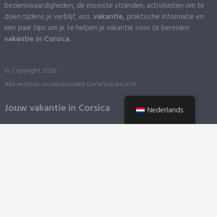
bezienswaardigheden, de mooiste stranden, activiteiten om te
doen tijdens je verblijf, enz.
vakantie,
praktische informatie en
een paar tips om je te helpen je vakantie voor te bereiden
vakantie in Corsica
.
© Copyright 2026.
Alle rechten voorbehouden CorseVacances.fr
Jouw vakantie in Corsica
Nederlands
Wanneer moet je naar Corsica komen?
Hier volgen enkele tips over de beste tijden om Corsica te
bezoeken.
Hoe kom ik op Corsica?
Met het vliegtuig
Corsica heeft het geluk vier luchthavens te
hebben in de vier hoeken van het eiland.