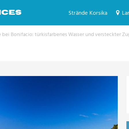
Strände Korsika
Lan
 bei Bonifacio: türkisfarbenes Wasser und versteckter Zu