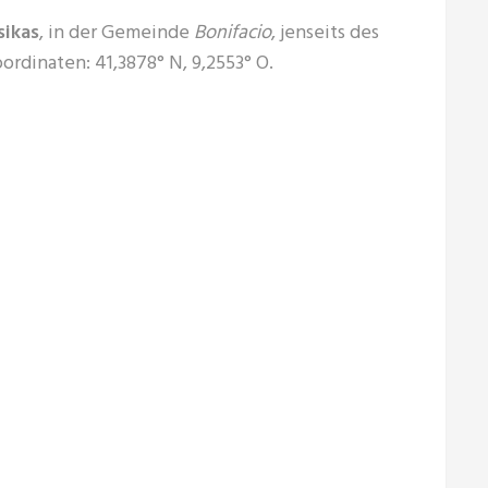
sikas
, in der Gemeinde
Bonifacio
, jenseits des
rdinaten: 41,3878° N, 9,2553° O.