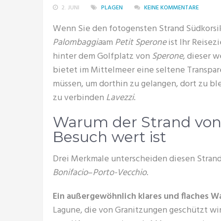
2. JUNI
PLAGEN
KEINE KOMMENTARE
Wenn Sie den fotogensten Strand Südkorsi
Palombaggia
am
Petit Sperone
ist Ihr Reisez
hinter dem Golfplatz von
Sperone
, dieser 
bietet im Mittelmeer eine seltene Transpare
müssen, um dorthin zu gelangen, dort zu bl
zu verbinden
Lavezzi
.
Warum der Strand von 
Besuch wert ist
Drei Merkmale unterscheiden diesen Stran
Bonifacio
–
Porto-Vecchio
.
Ein außergewöhnlich klares und flaches W
Lagune, die von Granitzungen geschützt wir