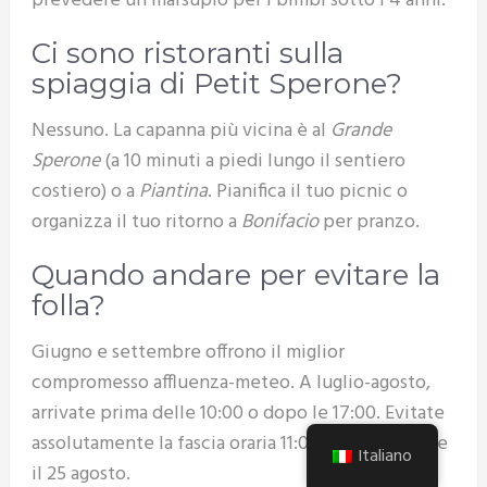
prevedere un marsupio per i bimbi sotto i 4 anni.
Ci sono ristoranti sulla
spiaggia di Petit Sperone?
Nessuno. La capanna più vicina è al
Grande
Sperone
(a 10 minuti a piedi lungo il sentiero
costiero) o a
Piantina
. Pianifica il tuo picnic o
organizza il tuo ritorno a
Bonifacio
per pranzo.
Quando andare per evitare la
folla?
Giugno e settembre offrono il miglior
compromesso affluenza-meteo. A luglio-agosto,
arrivate prima delle 10:00 o dopo le 17:00. Evitate
assolutamente la fascia oraria 11:00-16:00 tra il 10 e
Italiano
il 25 agosto.