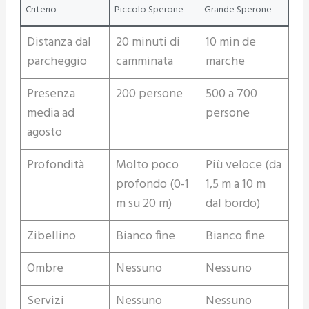
Criterio
Piccolo Sperone
Grande Sperone
Distanza dal
20 minuti di
10 min de
parcheggio
camminata
marche
Presenza
200 persone
500 a 700
media ad
persone
agosto
Profondità
Molto poco
Più veloce (da
profondo (0-1
1,5 m a 10 m
m su 20 m)
dal bordo)
Zibellino
Bianco fine
Bianco fine
Ombre
Nessuno
Nessuno
Servizi
Nessuno
Nessuno