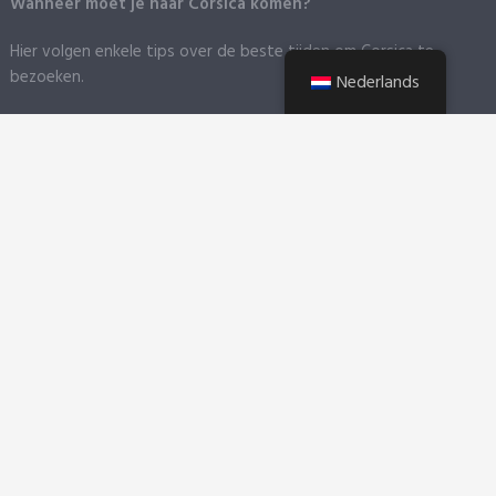
Wanneer moet je naar Corsica komen?
Hier volgen enkele tips over de beste tijden om Corsica te
bezoeken.
Nederlands
Hoe kom ik op Corsica?
Met het vliegtuig
Corsica heeft het geluk vier luchthavens te
hebben in de vier hoeken van het eiland.
Met de boot
Corsica heeft zes grote havens. Op deze site vind
je informatie over de verschillende steden.
Reizen op het eiland
Een kort overzicht van de belangrijkste
transportmiddelen op Corsica, plus tips om niet in de problemen
te komen tijdens je vakantie op Corsica.
Neem contact op met
Privacybeleid
Juridische informatie