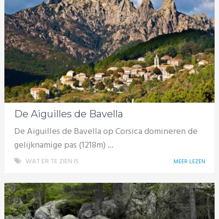
De Aiguilles de Bavella
De Aiguilles de Bavella op Corsica domineren de
gelijknamige pas (1218m) ...
WAT ER TE ZIEN IS
MEER LEZEN