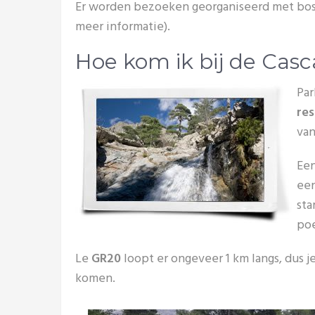
Er worden bezoeken georganiseerd met bo
meer informatie).
Hoe kom ik bij de Casc
Par
res
va
Een
een
sta
poe
Le
GR20
loopt er ongeveer 1 km langs, dus j
komen.