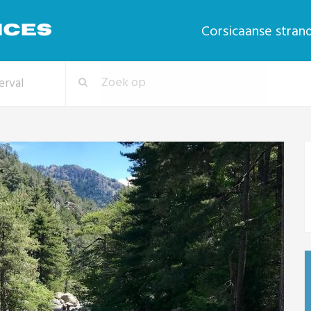
Corsicaanse stran
erval