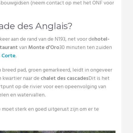
sbouwgidsen (neem contact op met het ONF voor
ade des Anglais?
keer aan de rand van de N193, net voor de
hotel-
taurant
van
Monte d'Oro
30 minuten ten zuiden
n
Corte
.
 breed pad, groen gemarkeerd, leidt in ongeveer
 kwartier naar de
chalet des cascades
Dit is het
rtpunt op de rivier voor een opeenvolging van
len en watervallen.
e moet sterk en goed uitgerust zijn om er te