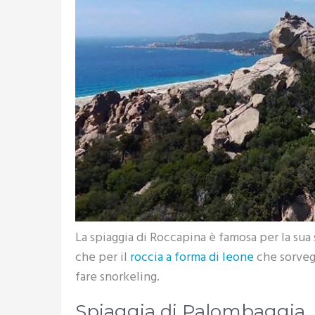
La spiaggia di Roccapina è famosa per la sua 
che per il
roccia a forma di leone
che sorvegli
fare snorkeling.
Spiaggia di Palombaggia