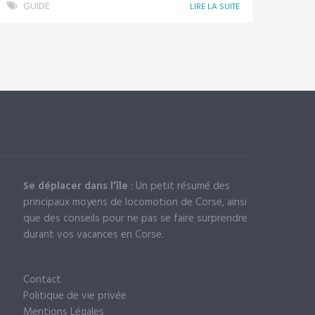
GUIDE
LIRE LA SUITE
Se déplacer dans l’île
: Un petit résumé des
principaux moyens de locomotion de Corse, ainsi
que des conseils pour ne pas se faire surprendre
durant vos vacances en Corse.
Contact
Politique de vie privée
Mentions Légales