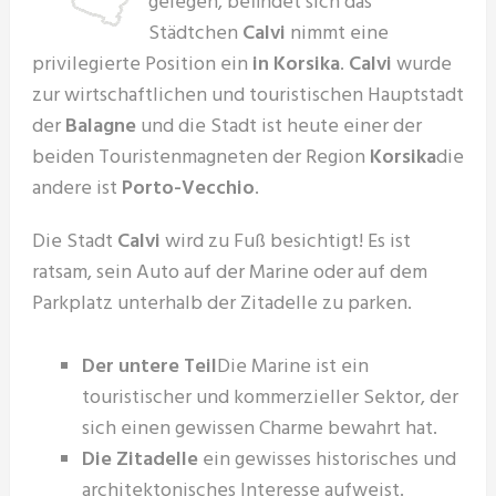
gelegen, befindet sich das
Städtchen
Calvi
nimmt eine
privilegierte Position ein
in Korsika
.
Calvi
wurde
zur wirtschaftlichen und touristischen Hauptstadt
der
Balagne
und die Stadt ist heute einer der
beiden Touristenmagneten der Region
Korsika
die
andere ist
Porto-Vecchio
.
Die Stadt
Calvi
wird zu Fuß besichtigt! Es ist
ratsam, sein Auto auf der Marine oder auf dem
Parkplatz unterhalb der Zitadelle zu parken.
Der untere Teil
Die Marine ist ein
touristischer und kommerzieller Sektor, der
sich einen gewissen Charme bewahrt hat.
Die Zitadelle
ein gewisses historisches und
architektonisches Interesse aufweist.