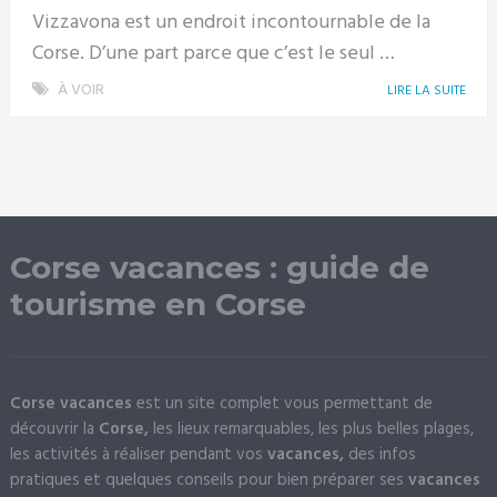
Vizzavona est un endroit incontournable de la
Corse. D’une part parce que c’est le seul …
À VOIR
LIRE LA SUITE
Corse vacances : guide de
tourisme en Corse
Corse vacances
est un site complet vous permettant de
découvrir la
Corse,
les lieux remarquables, les plus belles plages,
les activités à réaliser pendant vos
vacances,
des infos
pratiques et quelques conseils pour bien préparer ses
vacances