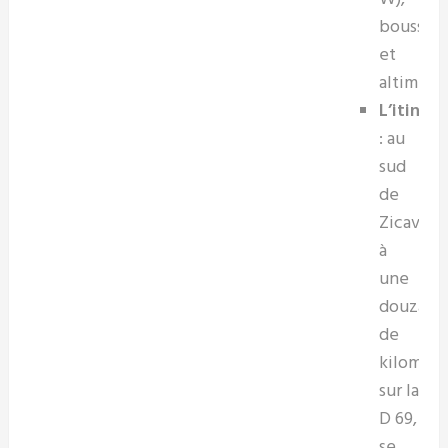
boussol
et
altimètre
L’itinéra
: au
sud
de
Zicavo,
à
une
douzain
de
kilomètr
sur la
D 69,
se