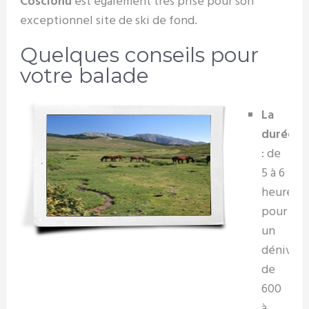
Coscionu
est également très prisé pour son
exceptionnel site de ski de fond.
Quelques conseils pour
votre balade
La
durée
: de
5 à 6
heures
pour
un
dénivelé
de
600
à