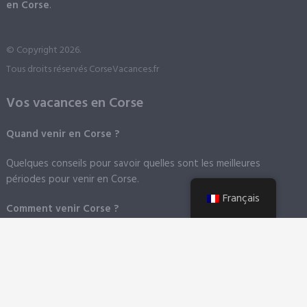
en Corse
.
© Copyright 2026.
Tous droits réservés CorseVacances.fr
Vos vacances en Corse
Quand venir en Corse ?
Quelques conseils pour savoir quelles sont les meilleures
périodes pour venir en Corse.
Français
Comment venir Corse ?
En avion
: La Corse à la chance de posséder quatre aéroports
dans les quatre coins de la Corse.
En bateau
: La Corse compte six grands ports. Vous trouverez
des informations dans les différentes villes présentées sur ce
site.