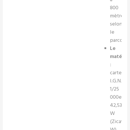
800
mètres
selon
le
parcours
Le
matériel
:
carte
I.G.N.
1/25
000e,
42,53
W
(Zicavo
W),