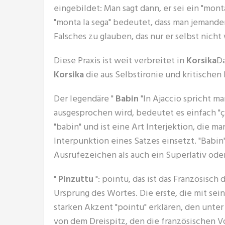
eingebildet: Man sagt dann, er sei ein "monta 
"monta la sega" bedeutet, dass man jemande
Falsches zu glauben, das nur er selbst nicht
Diese Praxis ist weit verbreitet in
Korsika
Da
Korsika
die aus Selbstironie und kritische
Der legendäre "
Babin
"In Ajaccio spricht ma
ausgesprochen wird, bedeutet es einfach "ça 
"babin" und ist eine Art Interjektion, die m
Interpunktion eines Satzes einsetzt. "Babi
Ausrufezeichen als auch ein Superlativ oder e
"
Pinzuttu
": pointu, das ist das Französisc
Ursprung des Wortes. Die erste, die mit s
starken Akzent "pointu" erklären, den unte
von dem Dreispitz, den die französischen V