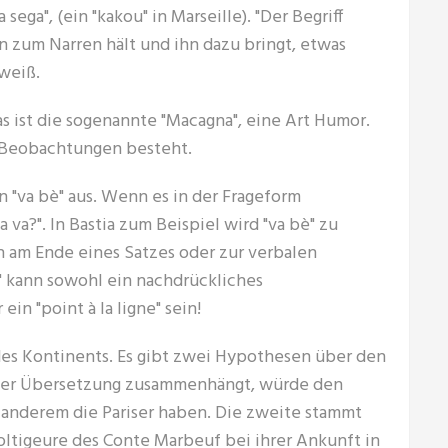
sega", (ein "kakou" in Marseille). "Der Begriff
n zum Narren hält und ihn dazu bringt, etwas
 weiß.
s ist die sogenannte "Macagna", eine Art Humor.
n Beobachtungen besteht.
n "va bè" aus. Wenn es in der Frageform
va?". In Bastia zum Beispiel wird "va bè" zu
an am Ende eines Satzes oder zur verbalen
n" kann sowohl ein nachdrückliches
in "point à la ligne" sein!
h des Kontinents. Es gibt zwei Hypothesen über den
einer Übersetzung zusammenhängt, würde den
r anderem die Pariser haben. Die zweite stammt
oltigeure des Conte Marbeuf bei ihrer Ankunft in