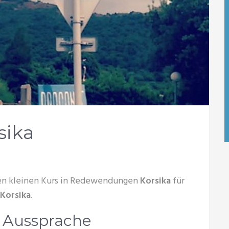
sika
en kleinen Kurs in Redewendungen
Korsika
für
Korsika
.
r Aussprache