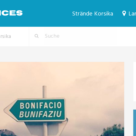
Strände Korsika
Lan
rsika