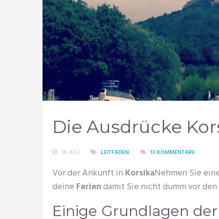
Die Ausdrücke Kor
16 JULI
LEITFADEN
13 KOMMENTARE
Vor der Ankunft in
Korsika
Nehmen Sie ein
deine
Ferien
damit Sie nicht dumm vor den
Einige Grundlagen de