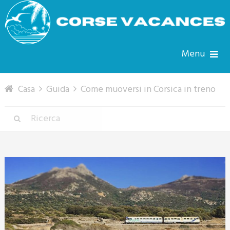
Menu
Casa
Guida
Come muoversi in Corsica in treno