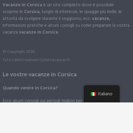
Vacanze in Corsica
è un sito completo dove è possibile
scoprire le
Corsica,
luoghi di interesse, le spiagge più belle, le
attività da svolgere durante il soggiorno, ecc.
vacanze,
informazioni pratiche e alcuni consigli su come preparare la vostra
vacanza
vacanze in Corsica
.
© Copyright 2026.
Tutti i diritti riservati CorseVacances.fr
Le vostre vacanze in Corsica
Quando venire in Corsica?
Italiano
Ecco alcuni consigli sui periodi migliori per visitare la Corsica.
Come si arriva in Corsica?
In aereo
: La Corsica ha la fortuna di avere quattro aeroporti ai