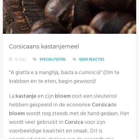
Corsicaans kastanjemeel
13 JULI
SPECIALITEITEN
GEEN REACTIES
"A gratta e a manghjà, basta a cumincià" (Om te
krabben en te eten, begin gewoon)!
La
kastanje
en zijn
bloem
ooit een sleutelrol
hebben gespeeld in de economie
Corsica
de
bloem
wordt nog steeds met de hand gedaan. Het
wordt veel gebruikt in
Corsica
voor zijn
voorbeeldige kwaliteit en smaak. Dit is