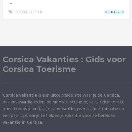
...
SPECIALITEITEN
MEER LEZEN
Corsica Vakanties : Gids voor
Corsica Toerisme
Corsica vakantie
is een uitgebreide site waar je de
Corsica,
bezienswaardigheden, de mooiste stranden, activiteiten om te
doen tijdens je verblijf, enz.
vakantie,
praktische informatie en
een paar tips om je te helpen je vakantie voor te bereiden
vakantie in Corsica
.