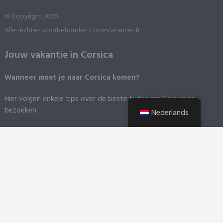
© Copyright 2026.
Alle rechten voorbehouden CorseVacances.fr
Jouw vakantie in Corsica
Wanneer moet je naar Corsica komen?
Hier volgen enkele tips over de beste tijden om Corsica te
bezoeken.
Nederlands
Hoe kom ik op Corsica?
Met het vliegtuig
Corsica heeft het geluk vier luchthavens te
hebben in de vier hoeken van het eiland.
Met de boot
Corsica heeft zes grote havens. Op deze site vind
je informatie over de verschillende steden.
Reizen op het eiland
Een kort overzicht van de belangrijkste
transportmiddelen op Corsica, plus tips om niet in de problemen