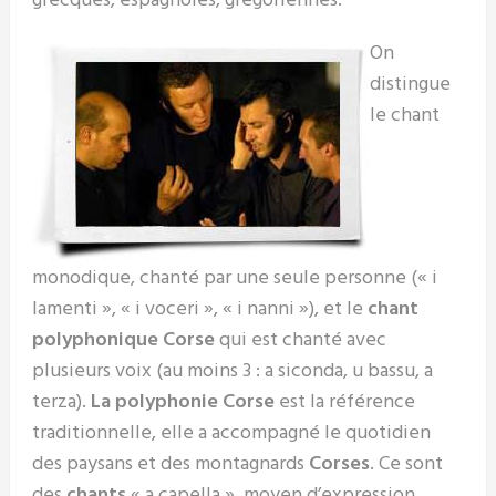
grecques, espagnoles, grégoriennes.
On
distingue
le chant
monodique, chanté par une seule personne (« i
lamenti », « i voceri », « i nanni »), et le
chant
polyphonique Corse
qui est chanté avec
plusieurs voix (au moins 3 : a siconda, u bassu, a
terza).
La polyphonie Corse
est la référence
traditionnelle, elle a accompagné le quotidien
des paysans et des montagnards
Corses
. Ce sont
des
chants
« a capella », moyen d’expression