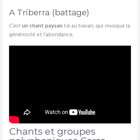
A Triberra (battage)
C’est
un chant paysan
lié au travail, qui invoque la
générosité et l’abondance.
Chants et groupes