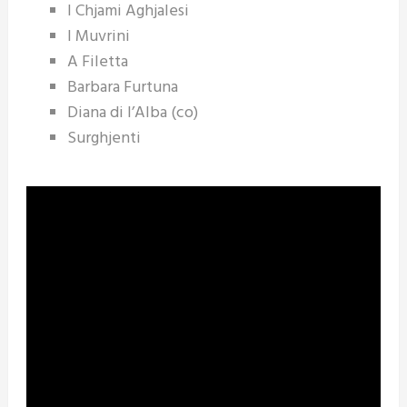
I Chjami Aghjalesi
I Muvrini
A Filetta
Barbara Furtuna
Diana di l’Alba (co)
Surghjenti